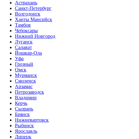
Астрахань
Санкт-Петербург
Волгодонск
Ханты Мансийск
Тамбов
Чебоксары
Нижний Новгород
Луганск
Салават
Йошкар-Ола
Уфа
Грозный
Омск
Мурманск
Смоленск
Арзамас
Петрозаводск
Владимир
Керчь
Сызрань
Брянск
Нижневартовск
Рыбинск
Ярославль
Липецк