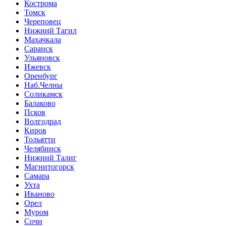
Кострома
Томск
Череповец
Нижний Тагил
Махачкала
Саранск
Ульяновск
Ижевск
Оренбург
Наб.Челны
Соликамск
Балаково
Псков
Волгодрад
Киров
Тольятти
Челябинск
Нижний Талиг
Магнитогорск
Самара
Ухта
Иваново
Орел
Муром
Сочи