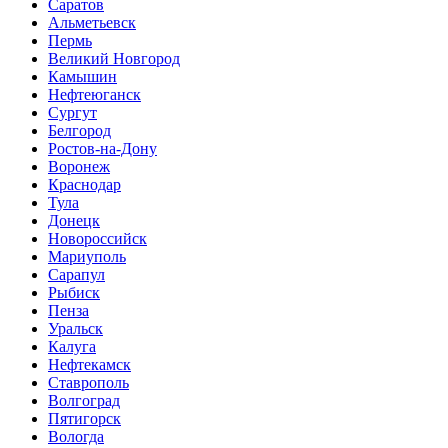
Саратов
Альметьевск
Пермь
Великий Новгород
Камышин
Нефтеюганск
Сургут
Белгород
Ростов-на-Дону
Воронеж
Краснодар
Тула
Донецк
Новороссийск
Мариуполь
Сарапул
Рыбиск
Пенза
Уральск
Калуга
Нефтекамск
Ставрополь
Волгоград
Пятигорск
Вологда